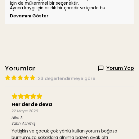
için de mükemmel bir seçenektir.
Ayrıca kaygı için asırlık bir çaredir ve içinde bu
Devamını Göster
Yorumlar
Yorum Yap
23 değerlendirmeye göre
Her derde deva
22 Mayıs 2026
Hilal
S.
Satın Alınmış
Yetişkin ve çocuk çok yönlü kullanıyorum boğaza
burnumuza şakaklara alnıma bazen ayak altı