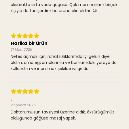
öksürükte sırta yada gögüse. Çok memnunum birçok
kişiyle de tanıştırdım bu ürünü alın aldırın 😉
Harika bir ürün
21 Mart 2026
Nefes açmak için, rahatsızlıklarımda iyi gelsin diye
aldım, ama egzamalarıma ve burnumdaki yaraya da
kullandım ve inanılmaz şekilde iyi geldi.
.
23 Şubat 2026
Doktorumuzun tavsiyesi üzerine aldık, öksürüğümüz
olduğunda göğüse masaj yaptık.