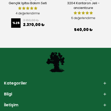
Gençlik Işıltısı Bakım Seti
3204 Kantaron Jeli -
ancientcure
4 değerlendirme
6 değerlendirme
3.160,00 ₺
%
25
2.370,00 ₺
540,00 ₺
Kategoriler
Bilgi
İletişim