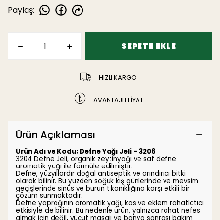
Paylaş
:
SEPETE EKLE
HIZLI KARGO
AVANTAJLI FİYAT
Ürün Açıklaması
Ürün Adı ve Kodu;
Defne Yağı Jeli – 3206
3204 Defne Jeli, organik zeytinyağı ve saf defne
aromatik yağı ile formüle edilmiştir.
Defne, yüzyıllardır doğal antiseptik ve arındırıcı bitki
olarak bilinir. Bu yüzden soğuk kış günlerinde ve mevsim
geçişlerinde sinüs ve burun tıkanıklığına karşı etkili bir
çözüm sunmaktadır.
Defne yaprağının aromatik yağı, kas ve eklem rahatlatıcı
etkisiyle de bilinir. Bu nedenle ürün, yalnızca rahat nefes
almak için değil, vücut masajı ve banyo sonrası bakım