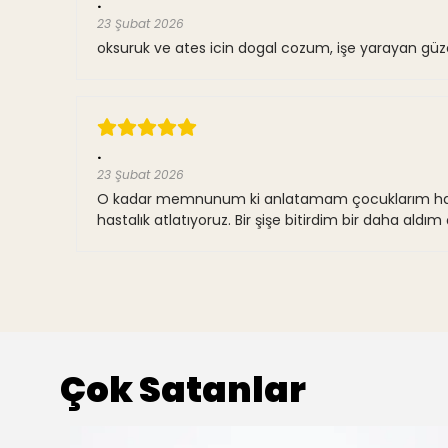
.
23 Şubat 2026
oksuruk ve ates icin dogal cozum, işe yarayan güze
.
23 Şubat 2026
O kadar memnunum ki anlatamam çocuklarım hafif 
hastalık atlatıyoruz. Bir şişe bitirdim bir daha al
Çok Satanlar