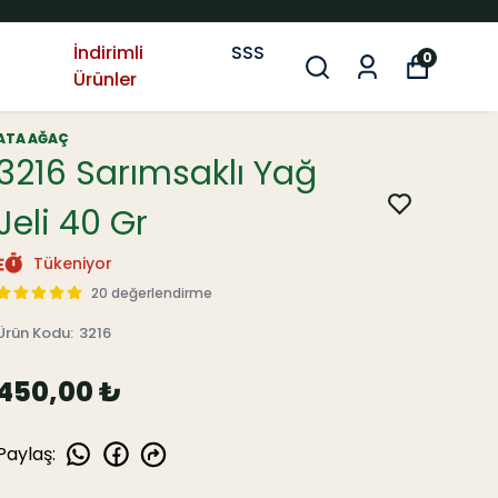
İndirimli
SSS
0
Ürünler
ATA AĞAÇ
3216 Sarımsaklı Yağ
Jeli 40 Gr
Tükeniyor
20 değerlendirme
Ürün Kodu
:
3216
450,00 ₺
Paylaş
: