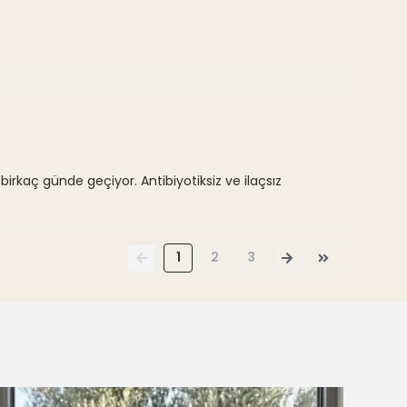
ç günde geçiyor. Antibiyotiksiz ve ilaçsız
1
2
3