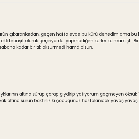
 bir ürün çıkaranlardan. geçen hafta evde bu kürü denedim ama bu 
kli bronşit olarak geçiriyordu. yapmadığım kürler kalmamıştı. Bir
 sabaha kadar bir tık oksurmedi hamd olsun.
yklarının altına sürüp çorap giydirip yatıyorum geçmeyen öksük 
ayak altına sürün baktınız ki çocugunuz hastalanıcak yavaş yav