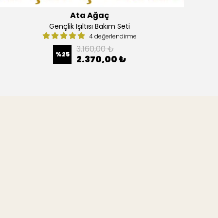
Ata Ağaç
Gençlik Işıltısı Bakım Seti
4 değerlendirme
3.160,00 ₺
%
25
2.370,00 ₺