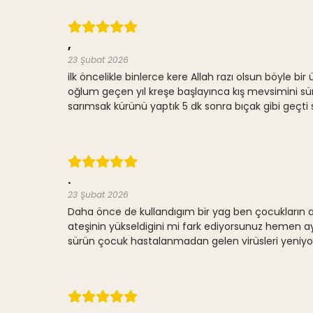
,
23 Şubat 2026
ilk öncelikle binlerce kere Allah razı olsun böyle
oğlum geçen yıl kreşe başlayınca kış mevsimini süre
sarımsak kürünü yaptık 5 dk sonra bıçak gibi geçti
.
23 Şubat 2026
Daha önce de kullandıgım bir yag ben çocukların a
ateşinin yükseldigini mi fark ediyorsunuz hemen 
sürün çocuk hastalanmadan gelen virüsleri yeniyo