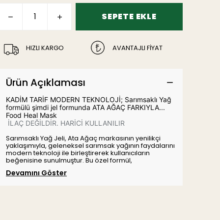
SEPETE EKLE
HIZLI KARGO
AVANTAJLI FİYAT
Ürün Açıklaması
KADİM TARİF MODERN TEKNOLOJİ; Sarımsaklı Yağ
formülü şimdi jel formunda ATA AĞAÇ FARKIYLA...
Food Heal Mask
İLAÇ DEĞİLDİR. HARİCİ KULLANILIR
Sarımsaklı Yağ Jeli, Ata Ağaç markasının yenilikçi
yaklaşımıyla, geleneksel sarımsak yağının faydalarını
modern teknoloji ile birleştirerek kullanıcıların
beğenisine sunulmuştur. Bu özel formül,
Devamını Göster