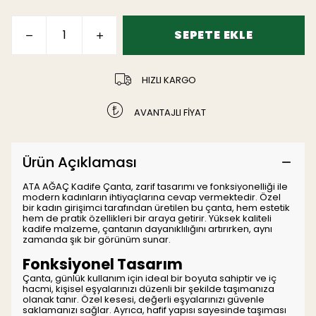
SEPETE EKLE
HIZLI KARGO
AVANTAJLI FİYAT
Ürün Açıklaması
ATA AĞAÇ Kadife Çanta, zarif tasarımı ve fonksiyonelliği ile
modern kadınların ihtiyaçlarına cevap vermektedir. Özel
bir kadın girişimci tarafından üretilen bu çanta, hem estetik
hem de pratik özellikleri bir araya getirir. Yüksek kaliteli
kadife malzeme, çantanın dayanıklılığını artırırken, aynı
zamanda şık bir görünüm sunar.
Fonksiyonel Tasarım
Çanta, günlük kullanım için ideal bir boyuta sahiptir ve iç
hacmi, kişisel eşyalarınızı düzenli bir şekilde taşımanıza
olanak tanır. Özel kesesi, değerli eşyalarınızı güvenle
saklamanızı sağlar. Ayrıca, hafif yapısı sayesinde taşıması