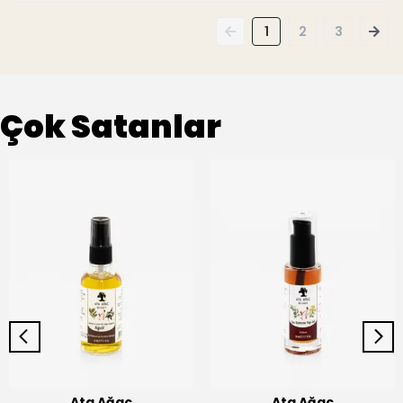
1
2
3
Çok Satanlar
Ata Ağaç
Ata Ağaç