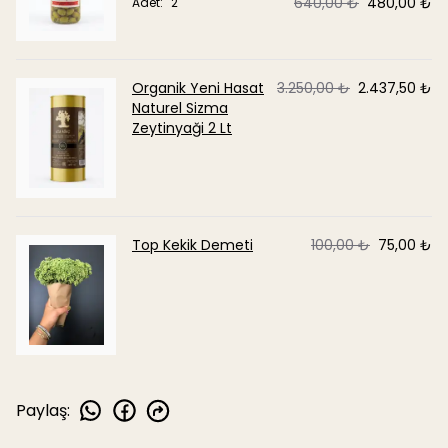
640,00 ₺
480,00 ₺
Adet
:
2
Organik Yeni Hasat
3.250,00 ₺
2.437,50 ₺
Naturel Sizma
Zeytinyaği 2 Lt
Top Kekik Demeti
100,00 ₺
75,00 ₺
Paylaş
: