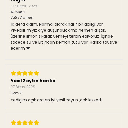
13 Haziran 2026
Mürvet
Y.
Satın Alınmış
İlk defa aldım. Normal olarak hafif bir acılığı var.
Yiyebilir miyiz diye düşündük ama hemen alıştık.
Üzerine limon sıkarak yemeyi tercih ediyoruz. İçinde
sadece su ve Erzincan Kemah tuzu var. Harika tavsiye
ederim ❤️
Yesil Zeytin harika
27 Nisan 2026
Cem
T.
Yedigim açık ara en iyi yesil zeytin ,cok lezzetli